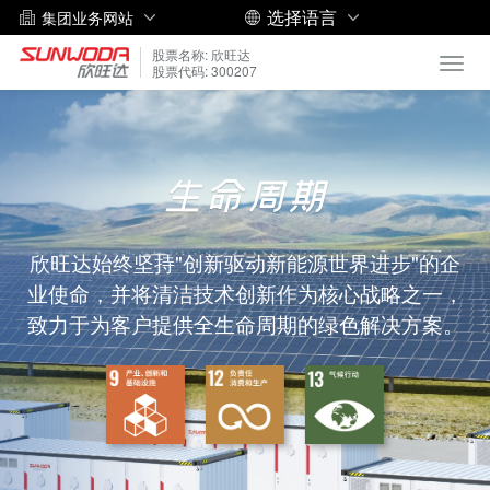
选择语言
集团业务网站
股票名称: 欣旺达
Toggl
股票代码: 300207
navig
生命周期
欣旺达始终坚持"创新驱动新能源世界进步"的企
业使命，并将清洁技术创新作为核心战略之一，
致力于为客户提供全生命周期的绿色解决方案。