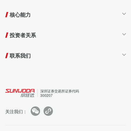
友好生态
人才发展
责任商业
核心能力
员工福利
共赢伙伴
欣旺达大学
智能制造
报告与政策
工作环境
投资者关系
工业互联网技术
员工风采
研发创新
股票信息
加入我们
质量管理
联系我们
客户服务
招标平台
供应商平台
深圳证券交易所证券代码
申诉渠道
300207
关注我们：