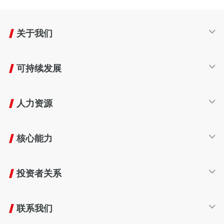
关于我们
公司简介
可持续发展
发展历程
产业布局
可持续发展
企业文化
人力资源
生命周期
友好生态
人才发展
责任商业
核心能力
员工福利
共赢伙伴
欣旺达大学
智能制造
报告与政策
工作环境
投资者关系
工业互联网技术
员工风采
研发创新
股票信息
加入我们
质量管理
联系我们