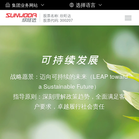
选择语言
集团业务网站
股票名称: 欣旺达
Toggl
股票代码: 300207
navig
可持续发展
战略愿景：迈向可持续的未来（LEAP toward
a Sustainable Future）
指导原则：深刻理解政策趋势，全面满足客
户要求，卓越履行社会责任