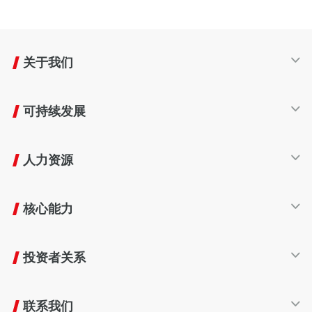
关于我们
公司简介
可持续发展
发展历程
产业布局
可持续发展
企业文化
人力资源
生命周期
友好生态
人才发展
责任商业
核心能力
员工福利
共赢伙伴
欣旺达大学
智能制造
报告与政策
工作环境
投资者关系
工业互联网技术
员工风采
研发创新
股票信息
加入我们
质量管理
联系我们