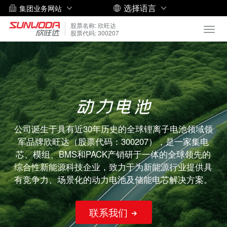
选择语言
集团业务网站
股票名称: 欣旺达
Toggl
股票代码: 300207
navig
动力电池
公司诞生于具有近30年历史的全球锂离子电池领域领
军品牌欣旺达（股票代码：300207），是一家集电
芯、模组、BMS和PACK产销研于一体的全球领先的
综合性新能源科技企业，致力于为新能源行业提供具
有竞争力、场景化的动力电池及储能电芯解决方案。
联系我们