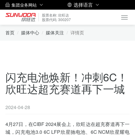
选择语言
集团业务网站
股票名称: 欣旺达
Toggl
股票代码: 300207
navig
首页
媒体中心
媒体关注
详情页
闪充电池焕新！冲刺6C！
欣旺达超充赛道再下一城
2024-04-28
4月27日，在CIBF 2024展会上，欣旺达在超充赛道再下一
城，闪充电池3.0 6C LFP欣星驰电池、6C NCM欣星耀电