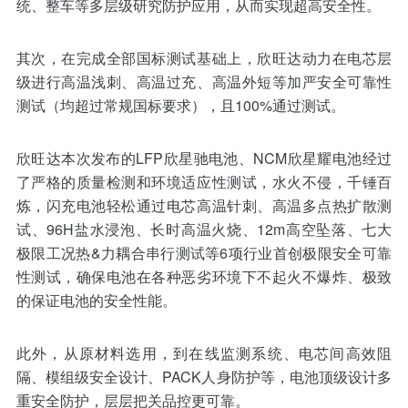
统、整车等多层级研究防护应用，从而实现超高安全性。
其次，在完成全部国标测试基础上，欣旺达动力在电芯层
级进行高温浅刺、高温过充、高温外短等加严安全可靠性
测试（均超过常规国标要求），且100%通过测试。
欣旺达本次发布的LFP欣星驰电池、NCM欣星耀电池经过
了严格的质量检测和环境适应性测试，水火不侵，千锤百
炼，闪充电池轻松通过电芯高温针刺、高温多点热扩散测
试、96H盐水浸泡、长时高温火烧、12m高空坠落、七大
极限工况热&力耦合串行测试等6项行业首创极限安全可靠
性测试，确保电池在各种恶劣环境下不起火不爆炸、极致
的保证电池的安全性能。
此外，从原材料选用，到在线监测系统、电芯间高效阻
隔、模组级安全设计、PACK人身防护等，电池顶级设计多
重安全防护，层层把关品控更可靠。